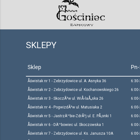
SKLEPY
Sklep
Pn
Åšwistak nr 1 - Zebrzydowice ul. A. Asnyka 36
6:30
Åšwistak nr 2 - Zebrzydowice ul. Kochanowskiego 26
6:00
Åšwistak nr 3 - SkoczÃ³w ul. WiÅ›laÅ„ska 26
6:00
Åšwistak nr 4 - PogwizdÃ³w ul. Matusiaka 2
6:00
Åšwistak nr 5 - JastrzÄ™bie-ZdrÃ³j ul. E. PÅ‚onki 1
6:00
Åšwistak nr 6 - DÄ™bowiec ul. Skoczowska 1
6:00
Åšwistak nr 7 - Zebrzydowice ul. Ks. Janusza 10A
6:00